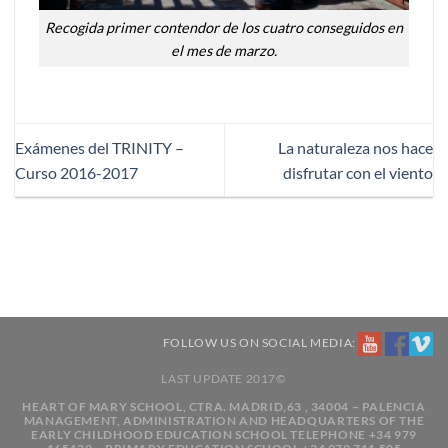
Recogida primer contendor de los cuatro conseguidos en
el mes de marzo.
Exámenes del TRINITY –
La naturaleza nos hace
Curso 2016-2017
disfrutar con el viento
FOLLOW US ON SOCIAL MEDIA:
LAST UPDATE 2017©
HEART OF MARY SCHOOL, CTRA. MADRID,63 , 34004 – PALENCIA
MANAGEMENT, ADMINISTRATION AND HEADQUARTERS OF THE
EARLY CHILDHOOD EDUCATION SCHOOL TELEPHONE +34 979